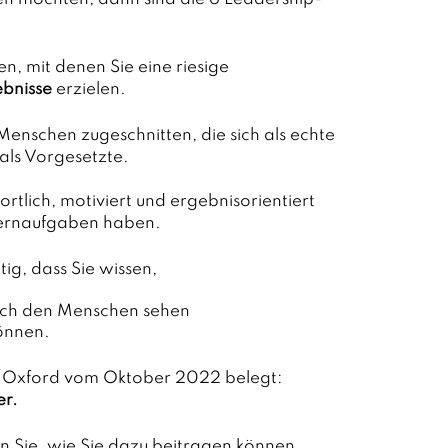
n, mit denen Sie eine riesige 
bnisse
 erzielen.
Menschen zugeschnitten, die sich als echte 
 als Vorgesetzte.
tlich, motiviert und ergebnisorientiert 
 Kernaufgaben haben.
tig, dass Sie wissen,
auch den Menschen sehen
önnen.
of Oxford vom Oktober 2022 belegt:
er.
n Sie, wie Sie dazu beitragen können, 