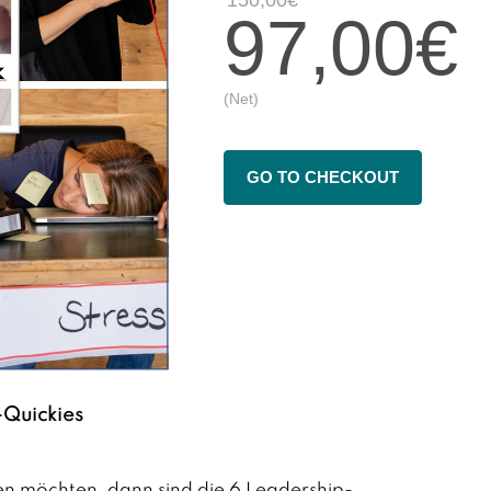
97,00€
(Net)
GO TO CHECKOUT
-Quickies
en möchten, dann sind die 6 Leadership- 