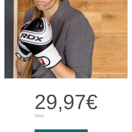
29,97€
(Net)