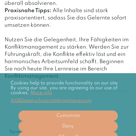
überall absolvieren.
Praxisnahe Tipps:
Alle Inhalte sind stark
praxisorientiert, sodass Sie das Gelernte sofort
umsetzen können.
Nutzen Sie die Gelegenheit, Ihre Fähigkeiten im
Konfliktmanagement zu stärken. Werden Sie zur
Führungskraft, die Konflikte effektiv löst und ein
harmonisches Arbeitsumfeld schafft. Beginnen
Sie noch heute Ihre Lernreise im Bereich
Konfliktmanagement.
Cookies help to provide functionality on our site.
By using our site, you are agreeing to our use of
cookies.
More info
AGB
Datenschutzrichtlinie
Impressum
Customize
Deny
Terms
Privacy
Imprint
Cancel subscription