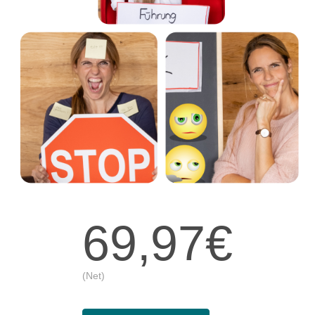
69,97€
(Net)